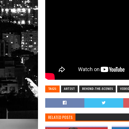
TAGS:
ARTIST
BEHIND-THE-SCENES
VIDE
RELATED POSTS