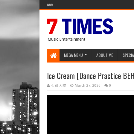
WWW
Music Entertainment
MEGA MENU
ABOUT ME
SPECIA
Ice Cream [Dance Practice BE
삼희 치도
March 27, 2026
0