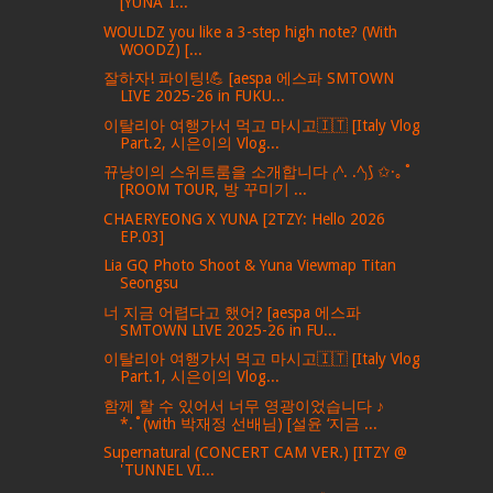
[YUNA ‘I...
WOULDZ you like a 3-step high note? (With
WOODZ) [...
잘하자! 파이팅!💪 [aespa 에스파 SMTOWN
LIVE 2025-26 in FUKU...
이탈리아 여행가서 먹고 마시고🇮🇹 [Italy Vlog
Part.2, 시은이의 Vlog...
뀨냥이의 스위트룸을 소개합니다 ₍^. .^₎⟆ ✩·｡˚
[ROOM TOUR, 방 꾸미기 ...
CHAERYEONG X YUNA [2TZY: Hello 2026
EP.03]
Lia GQ Photo Shoot & Yuna Viewmap Titan
Seongsu
너 지금 어렵다고 했어? [aespa 에스파
SMTOWN LIVE 2025-26 in FU...
이탈리아 여행가서 먹고 마시고🇮🇹 [Italy Vlog
Part.1, 시은이의 Vlog...
함께 할 수 있어서 너무 영광이었습니다 ♪
*.˚(with 박재정 선배님) [설윤 ‘지금 ...
Supernatural (CONCERT CAM VER.) [ITZY @
'TUNNEL VI...