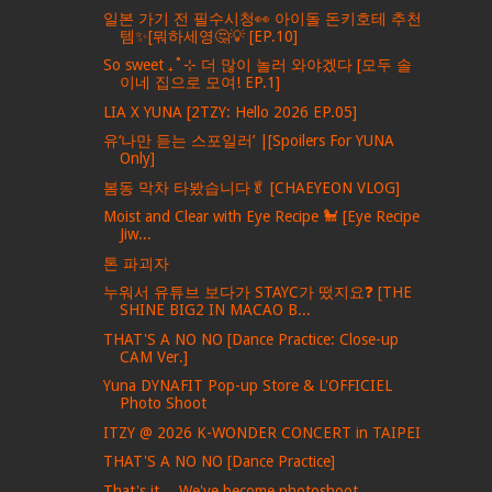
일본 가기 전 필수시청👀 아이돌 돈키호테 추천
템✨[뭐하세영🤔💡 [EP.10]
So sweet ₊˚⊹ 더 많이 놀러 와야겠다 [모두 솔
이네 집으로 모여! EP.1]
LIA X YUNA [2TZY: Hello 2026 EP.05]
유‘나만 듣는 스포일러’ |[Spoilers For YUNA
Only]
봄동 막차 타봤습니다🥬 [CHAEYEON VLOG]
Moist and Clear with Eye Recipe 🐩 [Eye Recipe
Jiw...
톤 파괴자
누워서 유튜브 보다가 STAYC가 떴지요❓ [THE
SHINE BIG2 IN MACAO B...
THAT'S A NO NO [Dance Practice: Close-up
CAM Ver.]
Yuna DYNAFIT Pop-up Store & L'OFFICIEL
Photo Shoot
ITZY @ 2026 K-WONDER CONCERT in TAIPEI
THAT'S A NO NO [Dance Practice]
That's it… We've become photoshoot