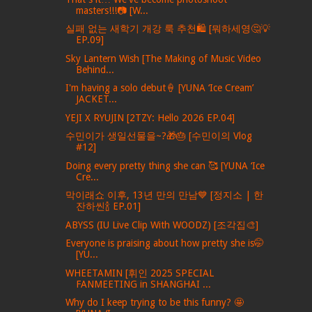
masters!!!📷 [W...
실패 없는 새학기 개강 룩 추천🛍️ [뭐하세영🤔💡
EP.09]
Sky Lantern Wish [The Making of Music Video
Behind...
I'm having a solo debut🍦 [YUNA ‘Ice Cream’
JACKET...
YEJI X RYUJIN [2TZY: Hello 2026 EP.04]
수민이가 생일선물을~?🎁🎂 [수민이의 Vlog
#12]
Doing every pretty thing she can 🥰 [YUNA ‘Ice
Cre...
막이래쇼 이후, 13년 만의 만남💙 [정지소 | 한
잔하씬🍾 EP.01]
ABYSS (IU Live Clip With WOODZ) [조각집🎨]
Everyone is praising about how pretty she is🤭
[YU...
WHEETAMIN [휘인 2025 SPECIAL
FANMEETING in SHANGHAI ...
Why do I keep trying to be this funny? 🤩