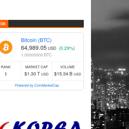
COIN
Bitcoin (BTC)
64,989.05
(0.29%)
USD
1.00000000 BTC
RANK
MARKET CAP
VOLUME
1
$1.30 T
$15.34 B
USD
USD
Powered by CoinMarketCap