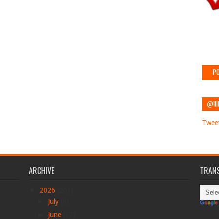
PO
@IIII
Tweet
ARCHIVE
TRANS
▼
2026
(201)
►
July
(8)
►
June
(17)