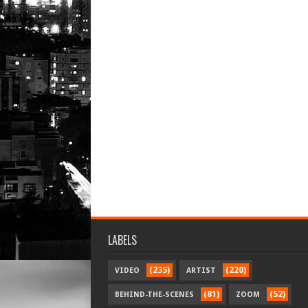
LABELS
(235)
(220)
VIDEO
ARTIST
(81)
(52)
BEHIND-THE-SCENES
ZOOM