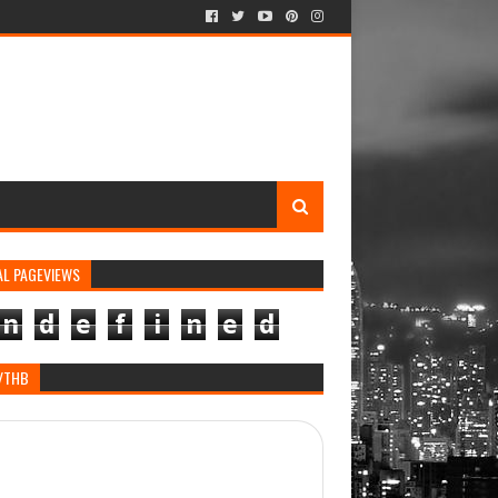
AL PAGEVIEWS
n
d
e
f
i
n
e
d
/THB