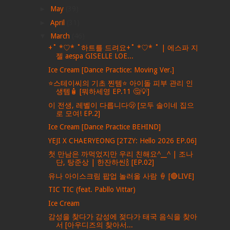
►
May
(39)
►
April
(31)
▼
March
(46)
+˚ *♡* ˚하트를 드려요+˚ *♡* ˚ | 에스파 지
젤 aespa GISELLE LOE...
Ice Cream [Dance Practice: Moving Ver.]
⭐️스테이씨의 기초 찐템⭐️ 아이돌 피부 관리 인
생템🧴 [뭐하세영 EP.11 🤔💡]
이 전생, 레벨이 다릅니다🫢 [모두 솔이네 집으
로 모여! EP.2]
Ice Cream [Dance Practice BEHIND]
YEJI X CHAERYEONG [2TZY: Hello 2026 EP.06]
첫 만남은 까먹었지만 우리 친해요^__^ | 조나
단, 탕준상 | 한잔하씬🍾 [EP.02]
유나 아이스크림 팝업 놀러올 사람 🍦 [🔴LIVE]
TIC TIC (feat. Pabllo Vittar)
Ice Cream
감성을 찾다가 감성에 젖다가 태국 음식을 찾아
서 [아우디즈의 찾아서...