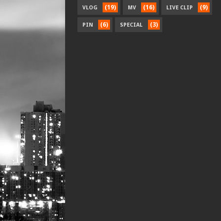
(19)
(16)
(9)
VLOG
MV
LIVE CLIP
(6)
(3)
PIN
SPECIAL