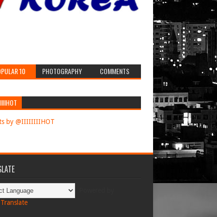
PULAR 10
PHOTOGRAPHY
COMMENTS
IIIIHOT
s by @IIIIIIIIHOT
LATE
Powered by
Translate