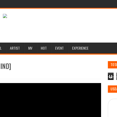
L
ARTIST
MV
HOT
EVENT
EXPERIENCE
HIND]
TOT
u
USD