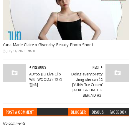
Yuna Marie Claire x Givenchy Beauty Photo Shoot
July 14, 2026
0
PREVIOUS
NEXT
ABYSS (IU Live Clip
Doing every pretty
With WOODZ) [조각
thing she can 🥰
집🎨]
[YUNA ‘Ice Cream’
JACKET & TRAILER
BEHIND #3]
POST A COMMENT
BLOGGER
DISQUS
FACEBOOK
No comments