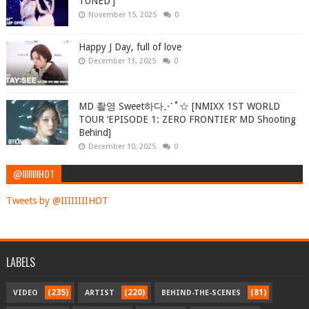
TUNED']
November 15, 2025
0
Happy J Day, full of love
December 13, 2025
0
MD 촬영 Sweet하다⋰˚☆ [NMIXX 1ST WORLD
TOUR ‘EPISODE 1: ZERO FRONTIER’ MD Shooting
Behind]
December 10, 2025
0
@IIIIIIIIHOT
Tweets by @IIIIIIIIHOT
LABELS
(235)
(220)
(81)
VIDEO
ARTIST
BEHIND-THE-SCENES