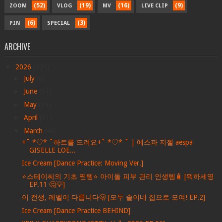
(52)
(19)
(16)
(9)
ZOOM
VLOG
MV
LIVE CLIP
(6)
(3)
PIN
SPECIAL
ARCHIVE
▼
2026
(201)
►
July
(8)
►
June
(17)
►
May
(39)
►
April
(31)
▼
March
(46)
+˚ *♡* ˚하트를 드려요+˚ *♡* ˚ | 에스파 지젤 aespa
GISELLE LOE...
Ice Cream [Dance Practice: Moving Ver.]
⭐️스테이씨의 기초 찐템⭐️ 아이돌 피부 관리 인생템🧴 [뭐하세영
EP.11 🤔💡]
이 전생, 레벨이 다릅니다🫢 [모두 솔이네 집으로 모여! EP.2]
Ice Cream [Dance Practice BEHIND]