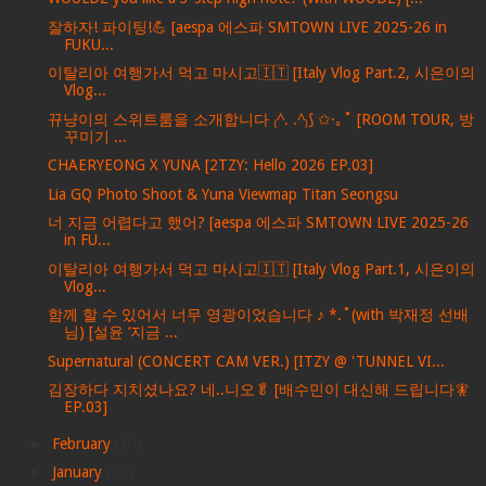
잘하자! 파이팅!💪 [aespa 에스파 SMTOWN LIVE 2025-26 in
FUKU...
이탈리아 여행가서 먹고 마시고🇮🇹 [Italy Vlog Part.2, 시은이의
Vlog...
뀨냥이의 스위트룸을 소개합니다 ₍^. .^₎⟆ ✩·｡˚ [ROOM TOUR, 방
꾸미기 ...
CHAERYEONG X YUNA [2TZY: Hello 2026 EP.03]
Lia GQ Photo Shoot & Yuna Viewmap Titan Seongsu
너 지금 어렵다고 했어? [aespa 에스파 SMTOWN LIVE 2025-26
in FU...
이탈리아 여행가서 먹고 마시고🇮🇹 [Italy Vlog Part.1, 시은이의
Vlog...
함께 할 수 있어서 너무 영광이었습니다 ♪ *.˚(with 박재정 선배
님) [설윤 ‘지금 ...
Supernatural (CONCERT CAM VER.) [ITZY @ 'TUNNEL VI...
김장하다 지치셨나요? 네..니오🥬 [배수민이 대신해 드립니다🧚
EP.03]
►
February
(30)
►
January
(30)