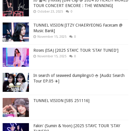
IU 홀씨 (Holssi) [Live Clip @ 2024 IU HEREH WORLD
TOUR CONCERT ENCORE : THE WINNING]
October 23, 2025
0
TUNNEL VISION [ITZY CHAERYEONG Facecam @
Music Bank]
November 15, 2025
0
Roses (ISA) [2025 STAYC TOUR 'STAY TUNED']
November 15, 2025
0
In search of seaweed dumplings🍲🍚 [Audiz Search
Tour EP.05 ✈️]
TUNNEL VISION [SBS 251116]
Fakin' (Sumin & Yoon) [2025 STAYC TOUR 'STAY