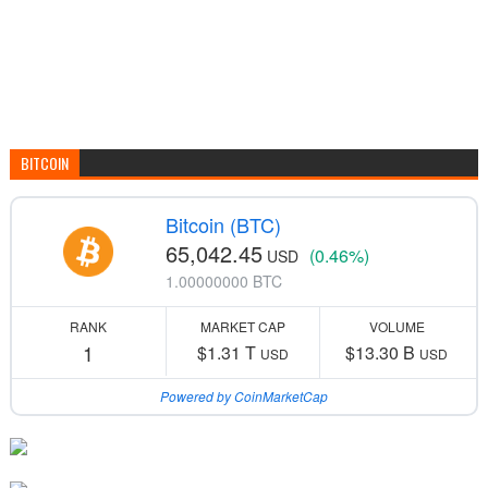
BITCOIN
Bitcoin (BTC)
65,042.45
(0.46%)
USD
1.00000000 BTC
RANK
MARKET CAP
VOLUME
1
$1.31 T
$13.30 B
USD
USD
Powered by CoinMarketCap