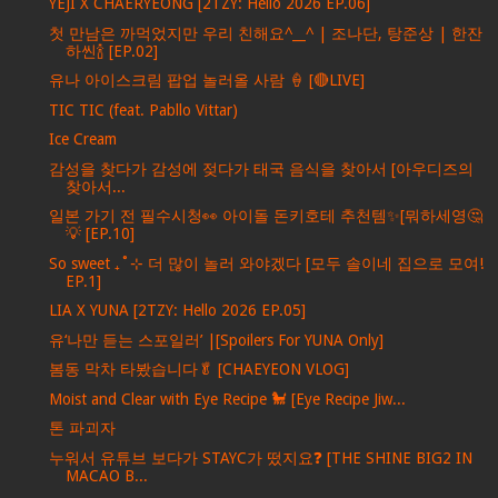
YEJI X CHAERYEONG [2TZY: Hello 2026 EP.06]
첫 만남은 까먹었지만 우리 친해요^__^ | 조나단, 탕준상 | 한잔
하씬🍾 [EP.02]
유나 아이스크림 팝업 놀러올 사람 🍦 [🔴LIVE]
TIC TIC (feat. Pabllo Vittar)
Ice Cream
감성을 찾다가 감성에 젖다가 태국 음식을 찾아서 [아우디즈의
찾아서...
일본 가기 전 필수시청👀 아이돌 돈키호테 추천템✨[뭐하세영🤔
💡 [EP.10]
So sweet ₊˚⊹ 더 많이 놀러 와야겠다 [모두 솔이네 집으로 모여!
EP.1]
LIA X YUNA [2TZY: Hello 2026 EP.05]
유‘나만 듣는 스포일러’ |[Spoilers For YUNA Only]
봄동 막차 타봤습니다🥬 [CHAEYEON VLOG]
Moist and Clear with Eye Recipe 🐩 [Eye Recipe Jiw...
톤 파괴자
누워서 유튜브 보다가 STAYC가 떴지요❓ [THE SHINE BIG2 IN
MACAO B...