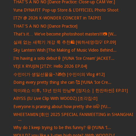
THAT'S A NO NO [Dance Practice: Close-up CAM Ver.]
Yuna DYNAFIT Pop-up Store & L'OFFICIEL Photo Shoot
ITZY @ 2026 K-WONDER CONCERT in TAIPEI
THAT'S A NO NO [Dance Practice]
That's it… We've become photoshoot masters!!!📷 [W...
실패 없는 새학기 개강 룩 추천🛍️ [뭐하세영🤔💡 EP.09]
Sky Lantern Wish [The Making of Music Video Behind...
I'm having a solo debut🍦 [YUNA ‘Ice Cream’ JACKET...
YEJI X RYUJIN [2TZY: Hello 2026 EP.04]
수민이가 생일선물을~?🎁🎂 [수민이의 Vlog #12]
Doing every pretty thing she can 🥰 [YUNA ‘Ice Cre...
막이래쇼 이후, 13년 만의 만남💙 [정지소 | 한잔하씬🍾 EP.01]
ABYSS (IU Live Clip With WOODZ) [조각집🎨]
Everyone is praising about how pretty she is🤭 [YU...
WHEETAMIN [휘인 2025 SPECIAL FANMEETING in SHANGHAI
...
Why do I keep trying to be this funny? 🤩 [YUNA ‘I...
WOULDZ you like a 3-step high note? (With WOODZ) [...