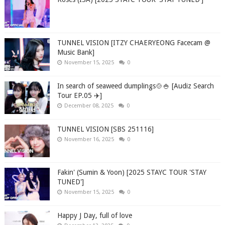
TUNNEL VISION [ITZY CHAERYEONG Facecam @
Music Bank]
November 15, 2025
0
In search of seaweed dumplings🍲🍚 [Audiz Search
Tour EP.05 ✈️]
December 08, 2025
0
TUNNEL VISION [SBS 251116]
November 16, 2025
0
Fakin' (Sumin & Yoon) [2025 STAYC TOUR 'STAY
TUNED']
November 15, 2025
0
Happy J Day, full of love