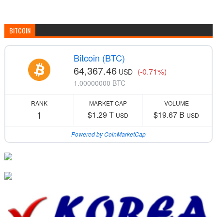
BITCOIN
Bitcoin (BTC)
64,367.46
(-0.71%)
USD
1.00000000 BTC
RANK
MARKET CAP
VOLUME
1
$1.29 T
$19.67 B
USD
USD
Powered by CoinMarketCap