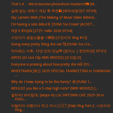
That's it… We've become photoshoot masters!!!📷 [W...
실패 없는 새학기 개강 룩 추천🛍️ [뭐하세영🤔💡 EP.09]
Sky Lantern Wish [The Making of Music Video Behind...
I'm having a solo debut🍦 [YUNA ‘Ice Cream’ JACKET...
YEJI X RYUJIN [2TZY: Hello 2026 EP.04]
수민이가 생일선물을~?🎁🎂 [수민이의 Vlog #12]
Doing every pretty thing she can 🥰 [YUNA ‘Ice Cre...
막이래쇼 이후, 13년 만의 만남💙 [정지소 | 한잔하씬🍾 EP.01]
ABYSS (IU Live Clip With WOODZ) [조각집🎨]
Everyone is praising about how pretty she is🤭 [YU...
WHEETAMIN [휘인 2025 SPECIAL FANMEETING in SHANGHAI
...
Why do I keep trying to be this funny? 🤩 [YUNA ‘I...
WOULDZ you like a 3-step high note? (With WOODZ) [...
잘하자! 파이팅!💪 [aespa 에스파 SMTOWN LIVE 2025-26 in
FUKU...
이탈리아 여행가서 먹고 마시고🇮🇹 [Italy Vlog Part.2, 시은이의
Vlog...