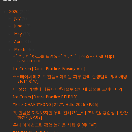
▼
2026
(201)
►
July
(8)
►
June
(17)
►
May
(39)
►
April
(31)
▼
March
(46)
+˚ *♡* ˚하트를 드려요+˚ *♡* ˚ | 에스파 지젤 aespa
GISELLE LOE...
Ice Cream [Dance Practice: Moving Ver.]
⭐️스테이씨의 기초 찐템⭐️ 아이돌 피부 관리 인생템🧴 [뭐하세영
EP.11 🤔💡]
이 전생, 레벨이 다릅니다🫢 [모두 솔이네 집으로 모여! EP.2]
Ice Cream [Dance Practice BEHIND]
YEJI X CHAERYEONG [2TZY: Hello 2026 EP.06]
첫 만남은 까먹었지만 우리 친해요^__^ | 조나단, 탕준상 | 한잔
하씬🍾 [EP.02]
유나 아이스크림 팝업 놀러올 사람 🍦 [🔴LIVE]