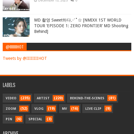
December 13, 2025
0
MD 촬영 Sweet하다⋰˚☆ [NMIXX 1ST WORLD
TOUR ‘EPISODE 1: ZERO FRONTIER’ MD Shooting
Behind]
@IIIIIIIIHOT
Tweets by @IIIIIIIIHOT
LABELS
(235)
(220)
(81)
VIDEO
ARTIST
BEHIND-THE-SCENES
(52)
(19)
(16)
(9)
ZOOM
VLOG
MV
LIVE CLIP
(6)
(3)
PIN
SPECIAL
ARCHIVE