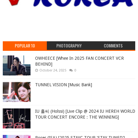
POPULAR 10
PHOTOGRAPHY
COMMENTS
OWHEECE [Whee In 2025 FAN CONCERT VCR
BEHIND]
October 24, 2025
0
TUNNEL VISION [Music Bank]
IU 홀씨 (Holssi) [Live Clip @ 2024 IU HEREH WORLD
TOUR CONCERT ENCORE : THE WINNING]
Roses (ISA) [2025 STAYC TOUR 'STAY TUNED']