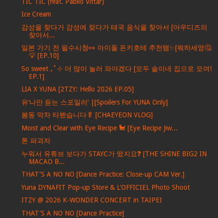
TIC TIC (feat. Pabllo Vittar)
Ice Cream
감성을 찾다가 감성에 젖다가 태국 음식을 찾아서 [아우디즈의
찾아서...
일본 가기 전 필수시청👀 아이돌 돈키호테 추천템✨[뭐하세영🤔
💡 [EP.10]
So sweet ₊˚⊹ 더 많이 놀러 와야겠다 [모두 솔이네 집으로 모여!
EP.1]
LIA X YUNA [2TZY: Hello 2026 EP.05]
유‘나만 듣는 스포일러’ |[Spoilers For YUNA Only]
봄동 막차 타봤습니다🥬 [CHAEYEON VLOG]
Moist and Clear with Eye Recipe 🐩 [Eye Recipe Jiw...
톤 파괴자
누워서 유튜브 보다가 STAYC가 떴지요❓ [THE SHINE BIG2 IN
MACAO B...
THAT'S A NO NO [Dance Practice: Close-up CAM Ver.]
Yuna DYNAFIT Pop-up Store & L'OFFICIEL Photo Shoot
ITZY @ 2026 K-WONDER CONCERT in TAIPEI
THAT'S A NO NO [Dance Practice]