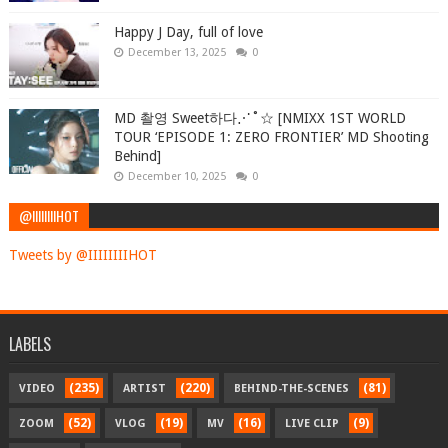
Happy J Day, full of love
December 13, 2025
0
MD 촬영 Sweet하다⋰˚☆ [NMIXX 1ST WORLD
TOUR ‘EPISODE 1: ZERO FRONTIER’ MD Shooting
Behind]
December 10, 2025
0
@IIIIIIIIHOT
Tweets by @IIIIIIIIHOT
LABELS
(235)
(220)
(81)
VIDEO
ARTIST
BEHIND-THE-SCENES
(52)
(19)
(16)
(9)
ZOOM
VLOG
MV
LIVE CLIP