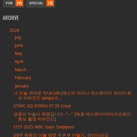
(6)
(3)
PIN
SPECIAL
ARCHIVE
▼
2026
(201)
►
July
(8)
►
June
(17)
►
May
(39)
►
April
(31)
►
March
(46)
►
February
(30)
▼
January
(30)
나 오늘 귀여운 막내다👼 [에스파 카리나 에스콰이어 코리아 화
보 비하인드 (aespa K...
STAYC GQ KOREA 01’26 Issue
금융의 마술사 해원입니다 -*̥ ॰˚ [해원 에스콰이어X카카오페이
화보 촬영 비하인드]
ITZY 2025 MBC Gayo Daejejeon
INFP 복뚱의 이불 밖🍑 두쫀쿠 만들기, 하이디라오