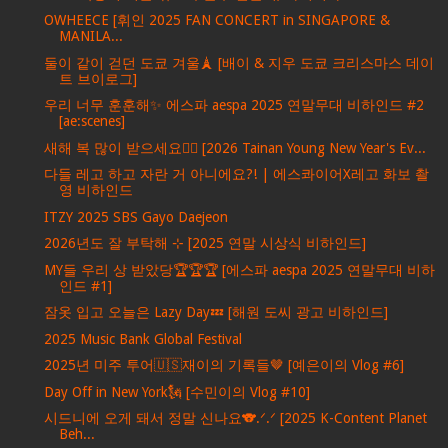
OWHEECE [휘인 2025 FAN CONCERT in SINGAPORE &
MANILA...
둘이 같이 걷던 도쿄 겨울🗼 [배이 & 지우 도쿄 크리스마스 데이
트 브이로그]
우리 너무 훈훈해✨ 에스파 aespa 2025 연말무대 비하인드 #2
[ae:scenes]
새해 복 많이 받으세요🙇‍♀️ [2026 Tainan Young New Year's Ev...
다들 레고 하고 자란 거 아니에요?! | 에스콰이어X레고 화보 촬
영 비하인드
ITZY 2025 SBS Gayo Daejeon
2026년도 잘 부탁해 ⊹ ࣪[2025 연말 시상식 비하인드]
MY들 우리 상 받았당🏆🏆🏆 [에스파 aespa 2025 연말무대 비하
인드 #1]
잠옷 입고 오늘은 Lazy Day💤 [해원 도씨 광고 비하인드]
2025 Music Bank Global Festival
2025년 미주 투어🇺🇸재이의 기록들🤎 [예은이의 Vlog #6]
Day Off in New York🗽 [수민이의 Vlog #10]
시드니에 오게 돼서 정말 신나요🐨.ᐟ.ᐟ [2025 K-Content Planet
Beh...