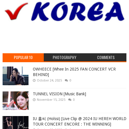
POPULAR 10
PHOTOGRAPHY
COMMENTS
OWHEECE [Whee In 2025 FAN CONCERT VCR
BEHIND]
October 24, 2025
0
TUNNEL VISION [Music Bank]
November 15, 2025
0
IU 홀씨 (Holssi) [Live Clip @ 2024 IU HEREH WORLD
TOUR CONCERT ENCORE : THE WINNING]