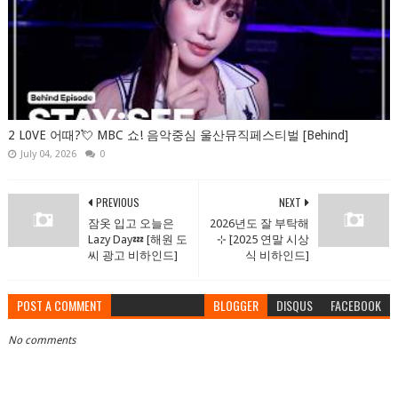
2 L0VE 어때?💘 MBC 쇼! 음악중심 울산뮤직페스티벌 [Behind]
July 04, 2026
0
PREVIOUS
NEXT
잠옷 입고 오늘은
2026년도 잘 부탁해
Lazy Day💤 [해원 도
⊹ ࣪[2025 연말 시상
씨 광고 비하인드]
식 비하인드]
POST A COMMENT
BLOGGER
DISQUS
FACEBOOK
No comments