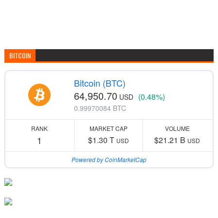
BITCOIN
Bitcoin (BTC)
64,950.70
(0.48%)
USD
0.99970084 BTC
RANK
MARKET CAP
VOLUME
1
$1.30 T
$21.21 B
USD
USD
Powered by CoinMarketCap