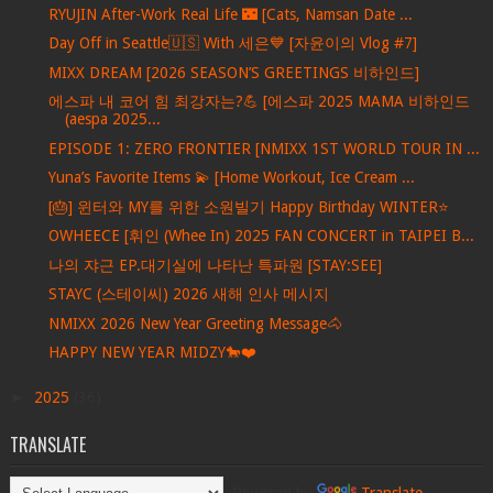
RYUJIN After-Work Real Life 🌃 [Cats, Namsan Date ...
Day Off in Seattle🇺🇸 With 세은💙 [자윤이의 Vlog #7]
MIXX DREAM [2026 SEASON’S GREETINGS 비하인드]
에스파 내 코어 힘 최강자는?💪 [에스파 2025 MAMA 비하인드
(aespa 2025...
EPISODE 1: ZERO FRONTIER [NMIXX 1ST WORLD TOUR IN ...
Yuna’s Favorite Items 💫 [Home Workout, Ice Cream ...
[🎂] 윈터와 MY를 위한 소원빌기 Happy Birthday WINTER⭐️
OWHEECE [휘인 (Whee In) 2025 FAN CONCERT in TAIPEI B...
나의 쟈근 EP.대기실에 나타난 특파원 [STAY:SEE]
STAYC (스테이씨) 2026 새해 인사 메시지
NMIXX 2026 New Year Greeting Message🐴
HAPPY NEW YEAR MIDZY🐎❤️
►
2025
(36)
TRANSLATE
Powered by
Translate