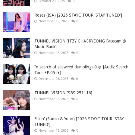
October 23, 2025
0
Roses (ISA) [2025 STAYC TOUR 'STAY TUNED']
November 15, 2025
0
TUNNEL VISION [ITZY CHAERYEONG Facecam @
Music Bank]
November 15, 2025
0
In search of seaweed dumplings🍲🍚 [Audiz Search
Tour EP.05 ✈️]
December 08, 2025
0
TUNNEL VISION [SBS 251116]
November 16, 2025
0
Fakin' (Sumin & Yoon) [2025 STAYC TOUR 'STAY
TUNED']
November 15, 2025
0