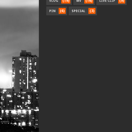
(19)
(16)
(9)
VLOG
MV
LIVE CLIP
(6)
(3)
PIN
SPECIAL