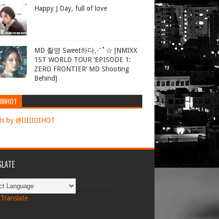
Happy J Day, full of love
MD 촬영 Sweet하다⋰˚☆ [NMIXX
1ST WORLD TOUR ‘EPISODE 1:
ZERO FRONTIER’ MD Shooting
Behind]
IIIIHOT
s by @IIIIIIIIHOT
LATE
Powered by
Translate