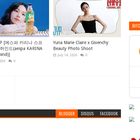
BIT
💚 [에스파 카리나 스프
Yuna Marie Claire x Givenchy
인드(aespa KARINA
Beauty Photo Shoot
hind)]
July 14, 2026
0
2026
0
BLOGGER
DISQUS
FACEBOOK