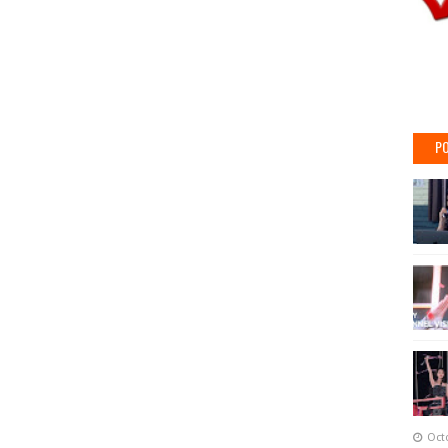
PO
Oct