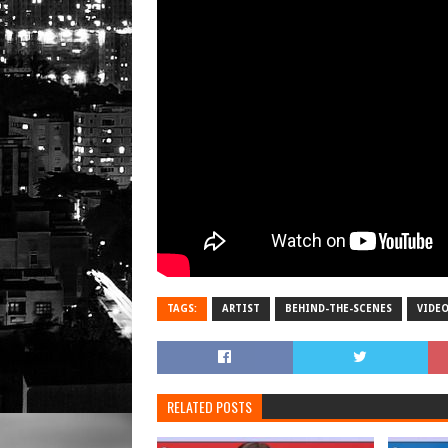
TAGS:
ARTIST
BEHIND-THE-SCENES
VIDE
RELATED POSTS