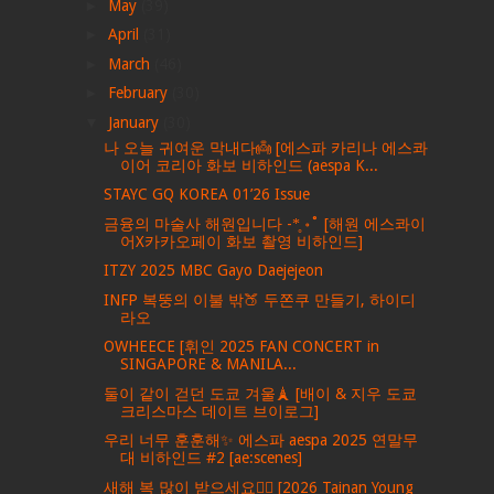
►
May
(39)
►
April
(31)
►
March
(46)
►
February
(30)
▼
January
(30)
나 오늘 귀여운 막내다👼 [에스파 카리나 에스콰
이어 코리아 화보 비하인드 (aespa K...
STAYC GQ KOREA 01’26 Issue
금융의 마술사 해원입니다 -*̥ ॰˚ [해원 에스콰이
어X카카오페이 화보 촬영 비하인드]
ITZY 2025 MBC Gayo Daejejeon
INFP 복뚱의 이불 밖🍑 두쫀쿠 만들기, 하이디
라오
OWHEECE [휘인 2025 FAN CONCERT in
SINGAPORE & MANILA...
둘이 같이 걷던 도쿄 겨울🗼 [배이 & 지우 도쿄
크리스마스 데이트 브이로그]
우리 너무 훈훈해✨ 에스파 aespa 2025 연말무
대 비하인드 #2 [ae:scenes]
새해 복 많이 받으세요🙇‍♀️ [2026 Tainan Young