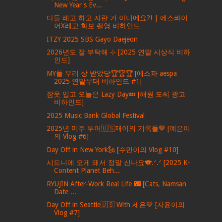
New Year's Ev...
다들 레고 하고 자란 거 아니에요?! | 에스콰이
어X레고 화보 촬영 비하인드
ITZY 2025 SBS Gayo Daejeon
2026년도 잘 부탁해 ⊹ ࣪[2025 연말 시상식 비하
인드]
MY들 우리 상 받았당🏆🏆🏆 [에스파 aespa
2025 연말무대 비하인드 #1]
잠옷 입고 오늘은 Lazy Day💤 [해원 도씨 광고
비하인드]
2025 Music Bank Global Festival
2025년 미주 투어🇺🇸재이의 기록들🤎 [예은이
의 Vlog #6]
Day Off in New York🗽 [수민이의 Vlog #10]
시드니에 오게 돼서 정말 신나요🐨.ᐟ.ᐟ [2025 K-
Content Planet Beh...
RYUJIN After-Work Real Life 🌃 [Cats, Namsan
Date ...
Day Off in Seattle🇺🇸 With 세은💙 [자윤이의
Vlog #7]