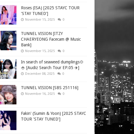
Roses (ISA) [2025 STAYC TOUR
'STAY TUNED']
November 15, 2025
0
TUNNEL VISION [ITZY
CHAERYEONG Facecam @ Music
Bank]
November 15, 2025
0
In search of seaweed dumplings🍲
🍚 [Audiz Search Tour EP.05 ✈️]
December 08, 2025
0
TUNNEL VISION [SBS 251116]
November 16, 2025
0
Fakin' (Sumin & Yoon) [2025 STAYC
TOUR 'STAY TUNED']