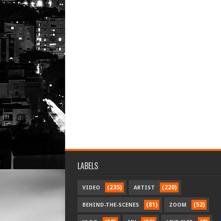
LABELS
(235)
(220)
VIDEO
ARTIST
(81)
(52)
BEHIND-THE-SCENES
ZOOM