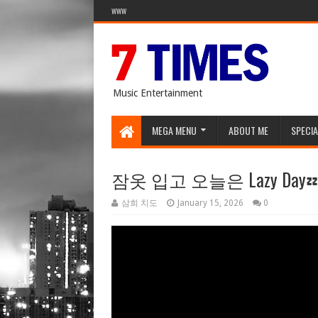
WWW
Music Entertainment
MEGA MENU
ABOUT ME
SPECIA
잠옷 입고 오늘은 Lazy Da
삼희 치도
January 15, 2026
0