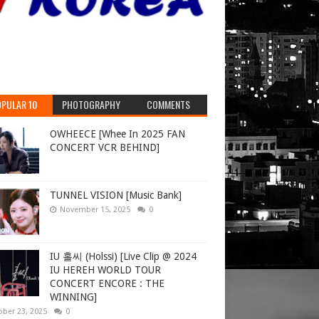
PULAR 10
PHOTOGRAPHY
COMMENTS
OWHEECE [Whee In 2025 FAN
CONCERT VCR BEHIND]
TUNNEL VISION [Music Bank]
November 15, 2025
0
IU 홀씨 (Holssi) [Live Clip @ 2024
IU HEREH WORLD TOUR
CONCERT ENCORE : THE
WINNING]
ober 23, 2025
0