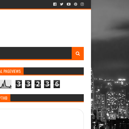
AL PAGEVIEWS
3
3
2
3
6
/THB