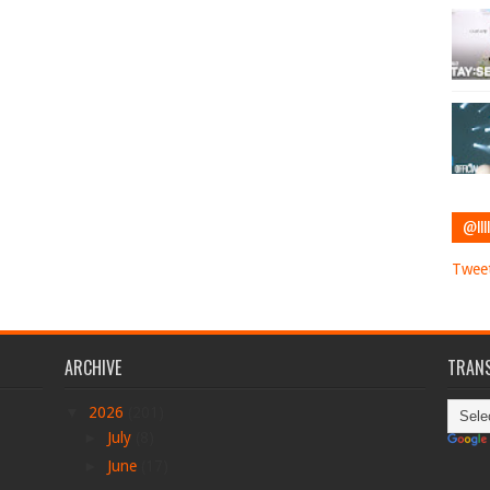
@IIII
Tweet
ARCHIVE
TRANS
▼
2026
(201)
►
July
(8)
►
June
(17)