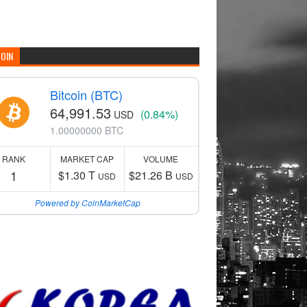
COIN
Bitcoin (BTC)
64,991.53
(0.84%)
USD
1.00000000 BTC
RANK
MARKET CAP
VOLUME
1
$1.30 T
$21.26 B
USD
USD
Powered by CoinMarketCap