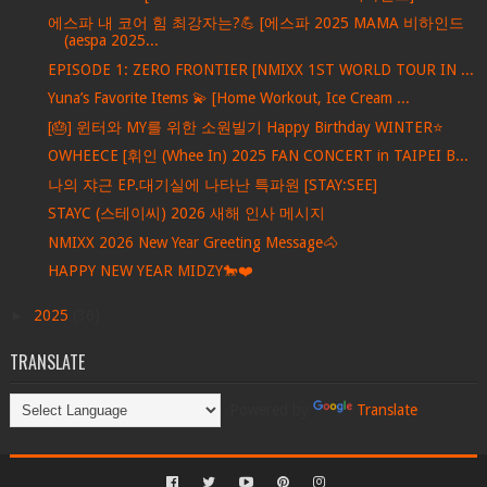
에스파 내 코어 힘 최강자는?💪 [에스파 2025 MAMA 비하인드
(aespa 2025...
EPISODE 1: ZERO FRONTIER [NMIXX 1ST WORLD TOUR IN ...
Yuna’s Favorite Items 💫 [Home Workout, Ice Cream ...
[🎂] 윈터와 MY를 위한 소원빌기 Happy Birthday WINTER⭐️
OWHEECE [휘인 (Whee In) 2025 FAN CONCERT in TAIPEI B...
나의 쟈근 EP.대기실에 나타난 특파원 [STAY:SEE]
STAYC (스테이씨) 2026 새해 인사 메시지
NMIXX 2026 New Year Greeting Message🐴
HAPPY NEW YEAR MIDZY🐎❤️
►
2025
(36)
TRANSLATE
Powered by
Translate