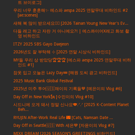
트 브이로그]
우리 너무 훈훈해✨ 에스파 aespa 2025 연말무대 비하인드 #2
[ae:scenes]
새해 복 많이 받으세요🙇‍♀️ [2026 Tainan Young New Year's Ev...
다들 레고 하고 자란 거 아니에요?! | 에스콰이어X레고 화보 촬
영 비하인드
ITZY 2025 SBS Gayo Daejeon
2026년도 잘 부탁해 ⊹ ࣪[2025 연말 시상식 비하인드]
MY들 우리 상 받았당🏆🏆🏆 [에스파 aespa 2025 연말무대 비하
인드 #1]
잠옷 입고 오늘은 Lazy Day💤 [해원 도씨 광고 비하인드]
2025 Music Bank Global Festival
2025년 미주 투어🇺🇸재이의 기록들🤎 [예은이의 Vlog #6]
Day Off in New York🗽 [수민이의 Vlog #10]
시드니에 오게 돼서 정말 신나요🐨.ᐟ.ᐟ [2025 K-Content Planet
Beh...
RYUJIN After-Work Real Life 🌃 [Cats, Namsan Date ...
Day Off in Seattle🇺🇸 With 세은💙 [자윤이의 Vlog #7]
MIXX DREAM [2026 SEASON’S GREETINGS 비하인드]