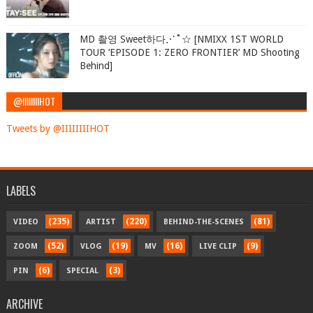
MD 촬영 Sweet하다⋰˚☆ [NMIXX 1ST WORLD
TOUR ‘EPISODE 1: ZERO FRONTIER’ MD Shooting
Behind]
@IIIIIIIIHOT
Tweets by @IIIIIIIIHOT
LABELS
(235)
(220)
(81)
VIDEO
ARTIST
BEHIND-THE-SCENES
(52)
(19)
(16)
(9)
ZOOM
VLOG
MV
LIVE CLIP
(6)
(3)
PIN
SPECIAL
ARCHIVE