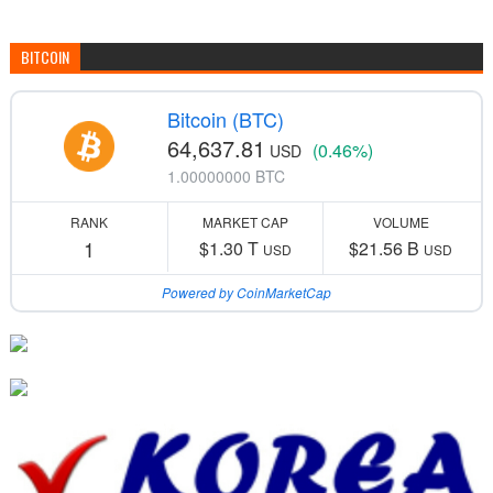
BITCOIN
Bitcoin (BTC)
64,637.81
(0.46%)
USD
1.00000000 BTC
RANK
MARKET CAP
VOLUME
1
$1.30 T
$21.56 B
USD
USD
Powered by CoinMarketCap