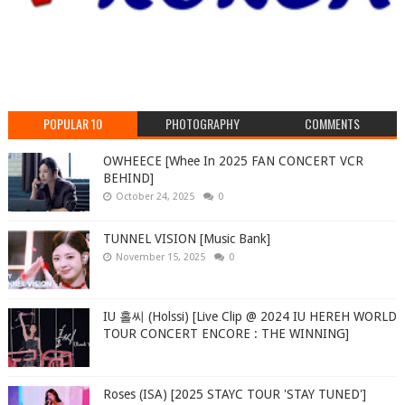
POPULAR 10
PHOTOGRAPHY
COMMENTS
OWHEECE [Whee In 2025 FAN CONCERT VCR
BEHIND]
October 24, 2025
0
TUNNEL VISION [Music Bank]
November 15, 2025
0
IU 홀씨 (Holssi) [Live Clip @ 2024 IU HEREH WORLD
TOUR CONCERT ENCORE : THE WINNING]
Roses (ISA) [2025 STAYC TOUR 'STAY TUNED']