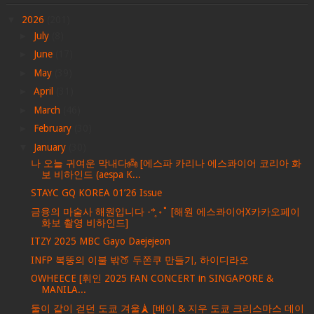
▼
2026
(201)
►
July
(8)
►
June
(17)
►
May
(39)
►
April
(31)
►
March
(46)
►
February
(30)
▼
January
(30)
나 오늘 귀여운 막내다👼 [에스파 카리나 에스콰이어 코리아 화
보 비하인드 (aespa K...
STAYC GQ KOREA 01’26 Issue
금융의 마술사 해원입니다 -*̥ ॰˚ [해원 에스콰이어X카카오페이
화보 촬영 비하인드]
ITZY 2025 MBC Gayo Daejejeon
INFP 복뚱의 이불 밖🍑 두쫀쿠 만들기, 하이디라오
OWHEECE [휘인 2025 FAN CONCERT in SINGAPORE &
MANILA...
둘이 같이 걷던 도쿄 겨울🗼 [배이 & 지우 도쿄 크리스마스 데이