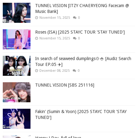
TUNNEL VISION [ITZY CHAERYEONG Facecam @
Music Bank]
November 15, 2025
0
Roses (ISA) [2025 STAYC TOUR 'STAY TUNED']
November 15, 2025
0
In search of seaweed dumplings🍲🍚 [Audiz Search
Tour EP.05 ✈️]
December 08, 2025
0
TUNNEL VISION [SBS 251116]
Fakin' (Sumin & Yoon) [2025 STAYC TOUR 'STAY
TUNED']