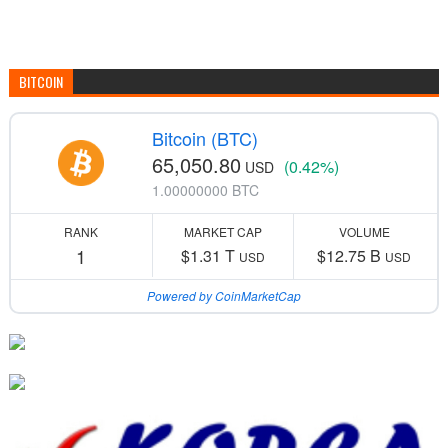
BITCOIN
Bitcoin (BTC)
65,050.80
(0.42%)
USD
1.00000000 BTC
RANK
MARKET CAP
VOLUME
1
$1.31 T
$12.75 B
USD
USD
Powered by CoinMarketCap