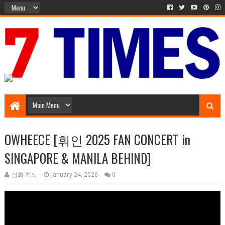
Music Entertainment
OWHEECE [휘인 2025 FAN CONCERT in
SINGAPORE & MANILA BEHIND]
삼희 치도
January 24, 2026
0