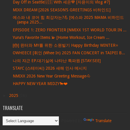
Day Off in Seattle🇺🇸 With 세은💙 [자윤이의 Vlog #7]
MIXX DREAM [2026 SEASON’S GREETINGS 비하인드]
에스파 내 코어 힘 최강자는?💪 [에스파 2025 MAMA 비하인드
(aespa 2025...
EPISODE 1: ZERO FRONTIER [NMIXX 1ST WORLD TOUR IN ...
Yuna’s Favorite Items 💫 [Home Workout, Ice Cream ...
[🎂] 윈터와 MY를 위한 소원빌기 Happy Birthday WINTER⭐️
OWHEECE [휘인 (Whee In) 2025 FAN CONCERT in TAIPEI B...
나의 쟈근 EP.대기실에 나타난 특파원 [STAY:SEE]
STAYC (스테이씨) 2026 새해 인사 메시지
NMIXX 2026 New Year Greeting Message🐴
HAPPY NEW YEAR MIDZY🐎❤️
►
2025
(36)
TRANSLATE
Powered by
Translate