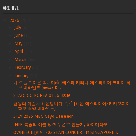
ARCHIVE
▼
2026
(201)
►
July
(8)
►
June
(17)
►
May
(39)
►
April
(31)
►
March
(46)
►
February
(30)
▼
January
(30)
나 오늘 귀여운 막내다👼 [에스파 카리나 에스콰이어 코리아 화
보 비하인드 (aespa K...
STAYC GQ KOREA 01’26 Issue
금융의 마술사 해원입니다 -*̥ ॰˚ [해원 에스콰이어X카카오페이
화보 촬영 비하인드]
ITZY 2025 MBC Gayo Daejejeon
INFP 복뚱의 이불 밖🍑 두쫀쿠 만들기, 하이디라오
OWHEECE [휘인 2025 FAN CONCERT in SINGAPORE &