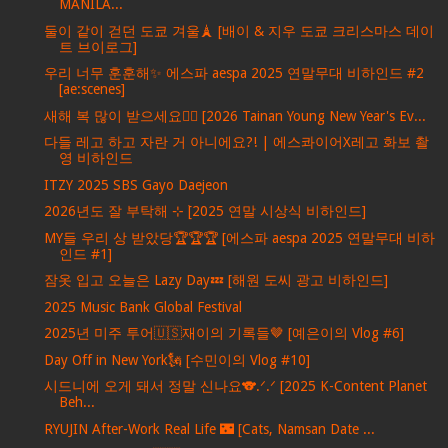
MANILA...
둘이 같이 걷던 도쿄 겨울🗼 [배이 & 지우 도쿄 크리스마스 데이
트 브이로그]
우리 너무 훈훈해✨ 에스파 aespa 2025 연말무대 비하인드 #2
[ae:scenes]
새해 복 많이 받으세요🙇‍♀️ [2026 Tainan Young New Year's Ev...
다들 레고 하고 자란 거 아니에요?! | 에스콰이어X레고 화보 촬
영 비하인드
ITZY 2025 SBS Gayo Daejeon
2026년도 잘 부탁해 ⊹ ࣪[2025 연말 시상식 비하인드]
MY들 우리 상 받았당🏆🏆🏆 [에스파 aespa 2025 연말무대 비하
인드 #1]
잠옷 입고 오늘은 Lazy Day💤 [해원 도씨 광고 비하인드]
2025 Music Bank Global Festival
2025년 미주 투어🇺🇸재이의 기록들🤎 [예은이의 Vlog #6]
Day Off in New York🗽 [수민이의 Vlog #10]
시드니에 오게 돼서 정말 신나요🐨.ᐟ.ᐟ [2025 K-Content Planet
Beh...
RYUJIN After-Work Real Life 🌃 [Cats, Namsan Date ...