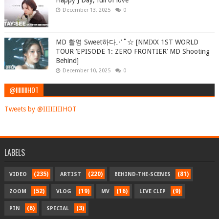
Happy J Day, full of love
December 13, 2025
0
MD 촬영 Sweet하다⋰˚☆ [NMIXX 1ST WORLD
TOUR ‘EPISODE 1: ZERO FRONTIER’ MD Shooting
Behind]
December 10, 2025
0
@IIIIIIIIHOT
Tweets by @IIIIIIIIHOT
LABELS
(235)
(220)
(81)
VIDEO
ARTIST
BEHIND-THE-SCENES
(52)
(19)
(16)
(9)
ZOOM
VLOG
MV
LIVE CLIP
(6)
(3)
PIN
SPECIAL